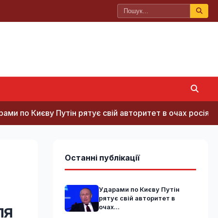
ву Путін рятує свій авторитет в очах росіян, - Sky New
Останні публікації
Ударами по Києву Путін
рятує свій авторитет в
ля
очах...