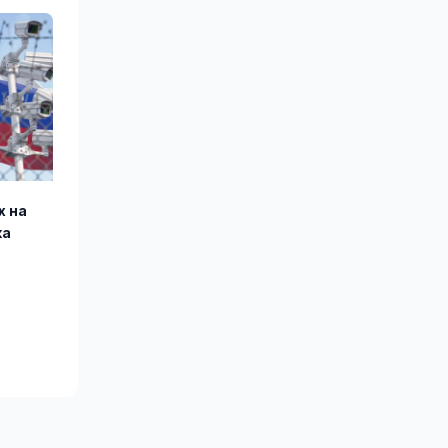
х на
ка