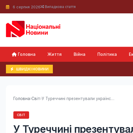
6 серпня 2026
Випадкова стаття
Головна
Життя
Війна
Політика
Е
ШВИДКІ НОВИНИ
Головна
›
Світ
›
У Туреччині презентували український комплекс...
СВІТ
У Туреччині презентува