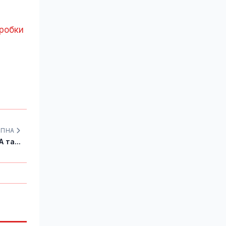
зробки
УПНА
 та...