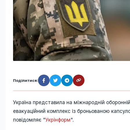
Поділитися:
Україна представила на міжнародній оборонні
евакуаційний комплекс із броньованою капсуло
повідомляє "
Укрінформ
".