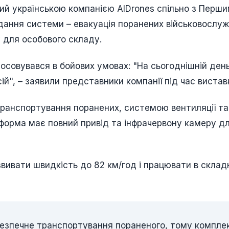
ий українською компанією AIDrones спільно з Перш
ання системи – евакуація поранених військовослуж
у для особового складу.
осовувався в бойових умовах: "На сьогоднішній ден
ій", – заявили представники компанії під час вистав
анспортування поранених, системою вентиляції та
атформа має повний привід та інфрачервону камеру д
вивати швидкість до 82 км/год і працювати в склад
безпечне транспортування пораненого, тому компле