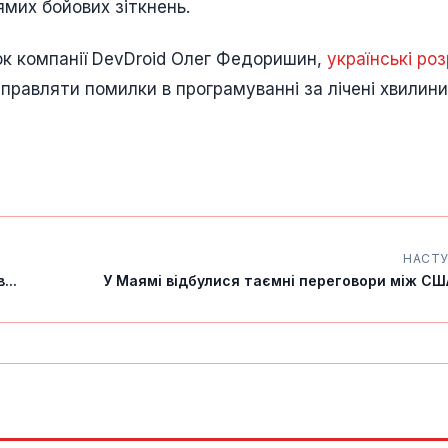
ямих бойових зіткнень.
ок компанії DevDroid Олег Федоришин,
українські ро
равляти помилки в програмуванні за лічені хвилини
НАСТ
...
У Маямі відбулися таємні переговори між США