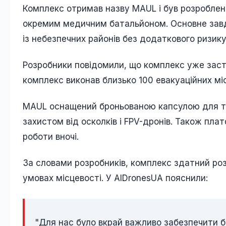
Комплекс отримав назву MAUL і був розроблен
окремим медичним батальйоном. Основне завд
із небезпечних районів без додаткового ризик
Розробники повідомили, що комплекс уже заст
комплекс виконав близько 100 евакуаційних міс
MAUL оснащений броньованою капсулою для тр
захистом від осколків і FPV-дронів. Також пл
роботи вночі.
За словами розробників, комплекс здатний роз
умовах місцевості. У AIDronesUA пояснили:
"Для нас було вкрай важливо забезпечити 