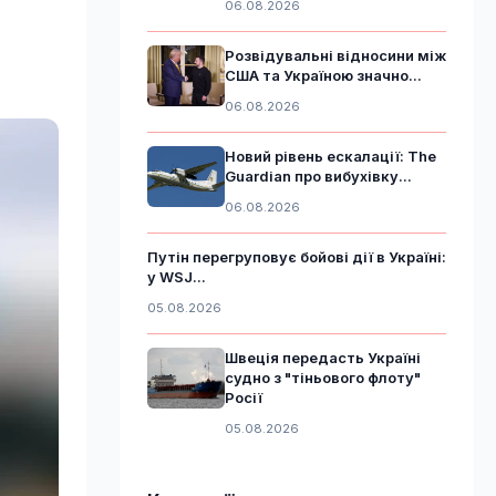
06.08.2026
Розвідувальні відносини між
США та Україною значно...
06.08.2026
Новий рівень ескалації: The
Guardian про вибухівку...
06.08.2026
Путін перегруповує бойові дії в Україні:
у WSJ...
05.08.2026
Швеція передасть Україні
судно з "тіньового флоту"
Росії
05.08.2026