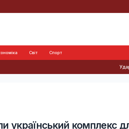
кономіка
Світ
Спорт
Ударами по Киє
ли український комплекс д