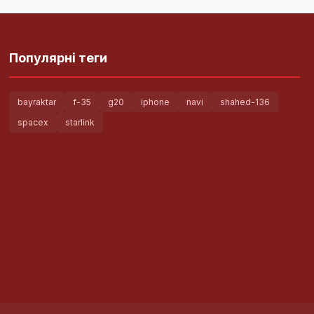
Популярні теги
bayraktar
f-35
g20
iphone
navi
shahed-136
spacex
starlink