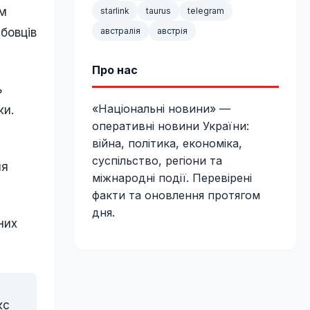
им
starlink
taurus
telegram
бовців
австралія
австрія
Про нас
ь
«Національні новини» —
ки.
оперативні новини України:
війна, політика, економіка,
суспільство, регіони та
ля
міжнародні події. Перевірені
факти та оновлення протягом
дня.
них
кс