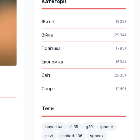
Категорії
Життя
(833)
Війна
(2934)
Політика
(795)
Економіка
(694)
Світ
(2835)
Спорт
(240)
Теги
bayraktar
f-35
g20
iphone
navi
shahed-136
spacex