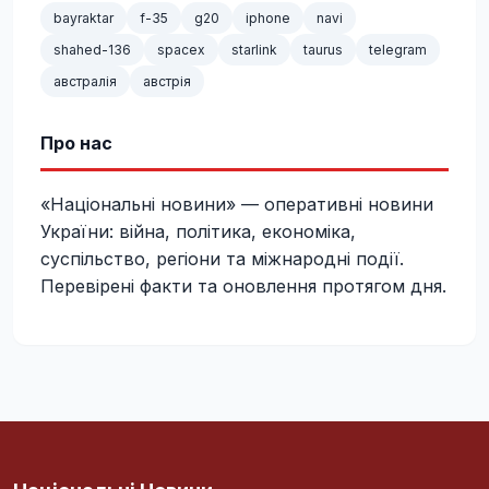
bayraktar
f-35
g20
iphone
navi
shahed-136
spacex
starlink
taurus
telegram
австралія
австрія
Про нас
«Національні новини» — оперативні новини
України: війна, політика, економіка,
суспільство, регіони та міжнародні події.
Перевірені факти та оновлення протягом дня.