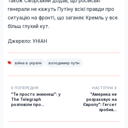
Також Сікорський додав, що російські
генерали не кажуть Путіну всієї правди про
ситуацію на фронті, що заганяє Кремль у все
більш глухий кут.
Джерело: УНІАН
війна в україні
володимир путін
ПОПЕРЕДНЯ
НАСТУПНА
"Ти просто зникнеш": у
"Америка не
The Telegraph
розраховує на
розповіли про...
Європу": Гегсет
зробив...