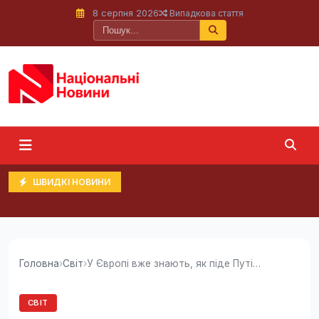
8 серпня 2026
Випадкова стаття
ШВИДКІ НОВИНИ
Головна
›
Світ
›
У Європі вже знають, як піде Путін: глава МЗС...
СВІТ