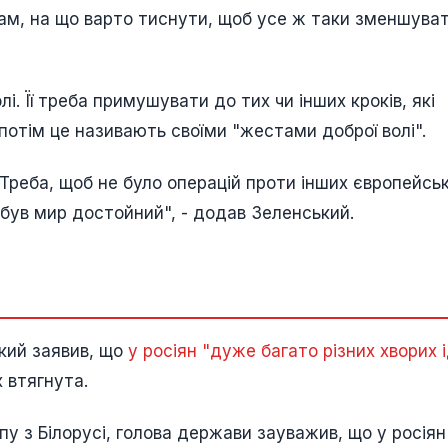
рам, на що варто тиснути, щоб усе ж таки зменшува
і. Її треба примушувати до тих чи інших кроків, які
е потім це називають своїми "жестами доброї волі".
. Треба, щоб не було операцій проти інших європейсь
ни був мир достойний", - додав Зеленський.
кий заявив, що
у росіян "дуже багато різних хворих 
х втягнута.
пу з Білорусі, голова держави зауважив, що у росіян