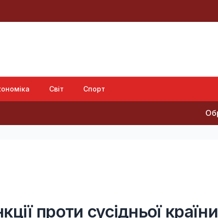
кономіка
Світ
Спорт
Обрання судді
кції проти сусідньої країни