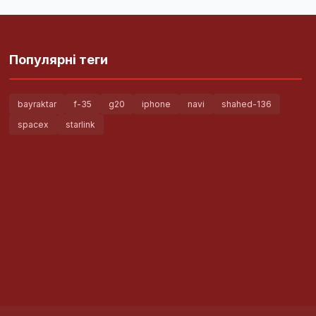
Популярні теги
bayraktar
f-35
g20
iphone
navi
shahed-136
spacex
starlink