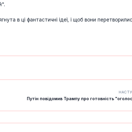
".
гнута в ці фантастичні ідеї, і щоб вони перетворили
НАСТ
Путін повідомив Трампу про готовність "оголос