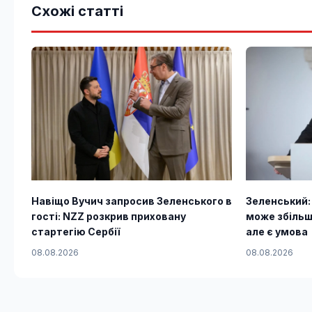
Схожі статті
Навіщо Вучич запросив Зеленського в
Зеленський:
гості: NZZ розкрив приховану
може збільш
стартегію Сербії
але є умова
08.08.2026
08.08.2026