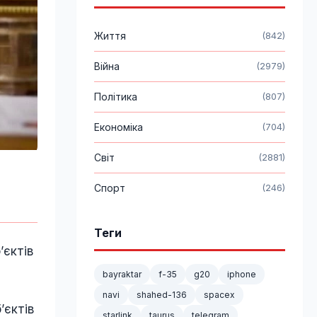
Життя
(842)
Війна
(2979)
Політика
(807)
Економіка
(704)
Світ
(2881)
Спорт
(246)
Теги
ʼєктів
bayraktar
f-35
g20
iphone
navi
shahed-136
spacex
ʼєктів
starlink
taurus
telegram