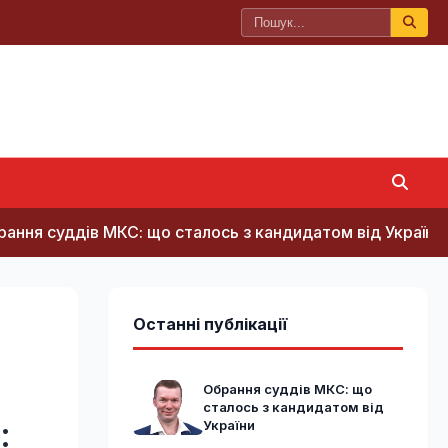
в МКС: що сталось з кандидатом від України
Космі
Останні публікації
Обрання суддів МКС: що
сталось з кандидатом від
:
України