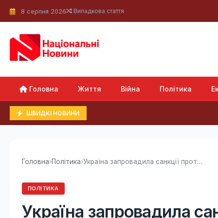
8 серпня 2026
Випадкова стаття
Головна
Життя
Війна
Політика
Е
ШВИДКІ НОВИНИ
Головна
›
Політика
›
Україна запровадила санкції проти сусідньої...
ПОЛІТИКА
Україна запровадила сан