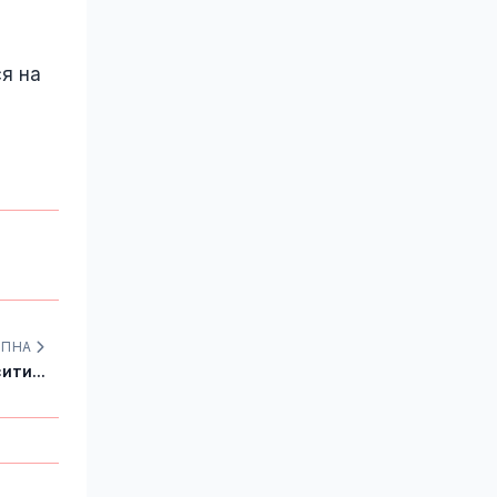
ся на
УПНА
ити...