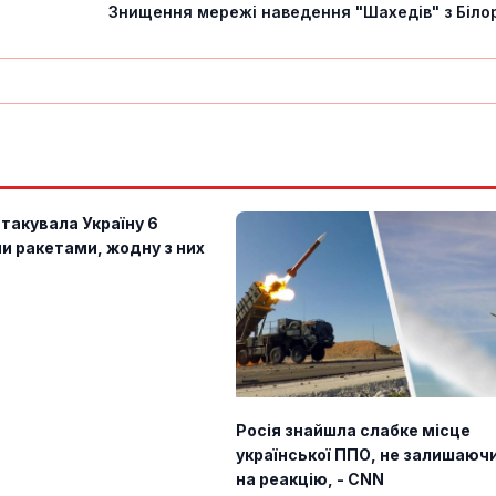
Знищення мережі наведення "Шахедів" з Білору
атакувала Україну 6
и ракетами, жодну з них
Росія знайшла слабке місце
української ППО, не залишаюч
на реакцію, - CNN