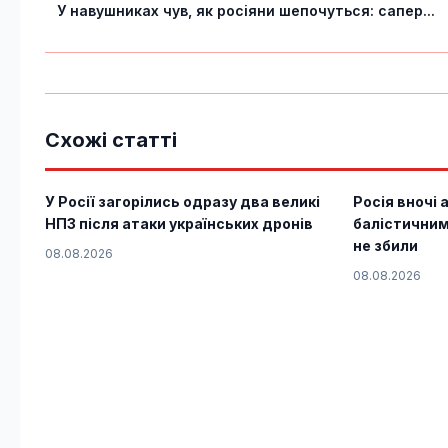
У навушниках чув, як росіяни шепочуться: сапер...
Схожі статті
У Росії загорілись одразу два великі
Росія вночі 
НПЗ після атаки українських дронів
балістичним
не збили
08.08.2026
08.08.2026