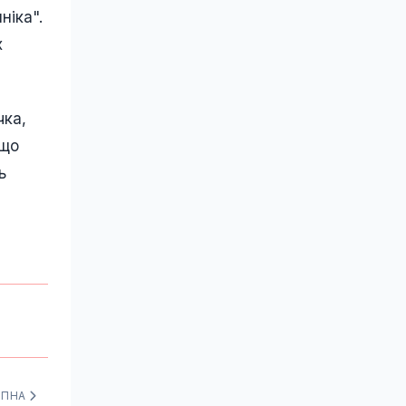
ніка".
х
чка,
 що
ь
УПНА