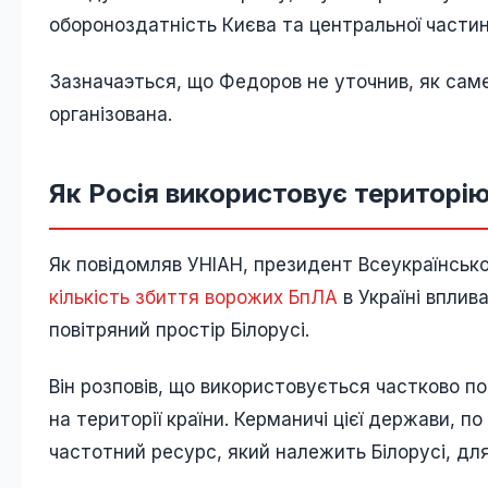
обороноздатність Києва та центральної частини
Зазначаэться, що Федоров не уточнив, як сам
організована.
Як Росія використовує територію 
Як повідомляв УНІАН, президент Всеукраїнської 
кількість збиття ворожих БпЛА
в Україні вплив
повітряний простір Білорусі.
Він розповів, що використовується частково по
на території країни. Керманичі цієї держави, 
частотний ресурс, який належить Білорусі, дл