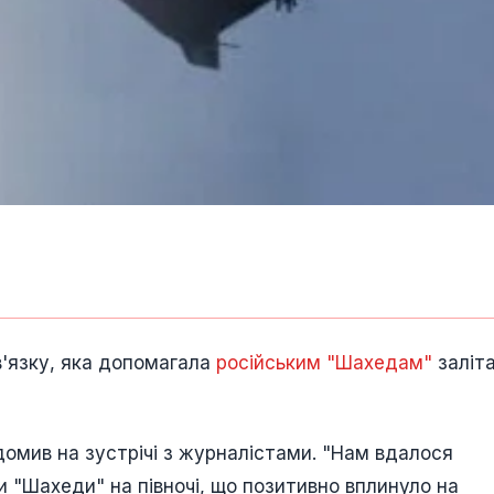
в'язку, яка допомагала
російським "Шахедам"
заліт
омив на зустрічі з журналістами. "Нам вдалося
 "Шахеди" на півночі, що позитивно вплинуло на