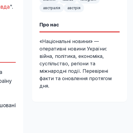
авда
".
австралія
австрія
Про нас
«Національні новини» —
оперативні новини України:
війна, політика, економіка,
суспільство, регіони та
міжнародні події. Перевірені
а
факти та оновлення протягом
раїну
дня.
ашовані