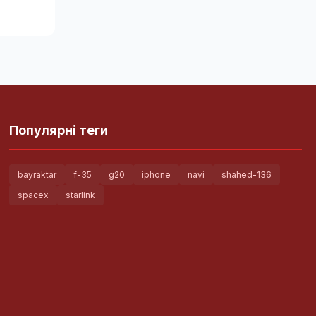
Популярні теги
bayraktar
f-35
g20
iphone
navi
shahed-136
spacex
starlink