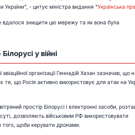
 України", - цитує міністра видання "
Українська пр
е вдалося знищити цю мережу та як вона була
Білорусі у війні
авіаційної організації Геннадій Хазан зазначав, що н
ає те, що Росія активно використовує для атак на Ук
вітряний простір Білорусі і електронні засоби, розт
по суті, дозволяють військовим РФ використовувати
я того, щоби керувати дронами.