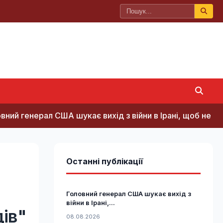
ерал США шукає вихід з війни в Ірані, щоб не розлютит
Останні публікації
Головний генерал США шукає вихід з
війни в Ірані,...
ів"
08.08.2026