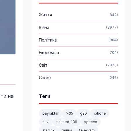
Життя
(842)
Війна
(2977)
Політика
(804)
Економіка
(704)
Світ
(2878)
Спорт
(246)
ати на
Теги
bayraktar
f-35
g20
iphone
navi
shahed-136
spacex
starlink
taurus
telegram