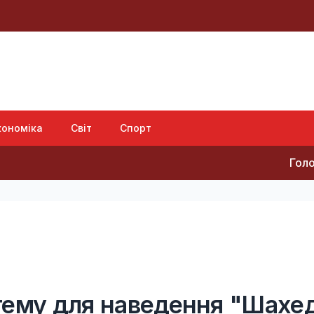
кономіка
Світ
Спорт
Головний ген
тему для наведення "Шахед