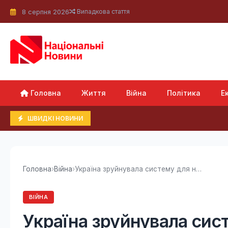
8 серпня 2026
Випадкова стаття
Головна
Життя
Війна
Політика
Е
ШВИДКІ НОВИНИ
Головна
›
Війна
›
Україна зруйнувала систему для наведення...
ВІЙНА
Україна зруйнувала сис