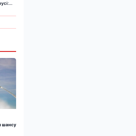
сі:...
и шансу