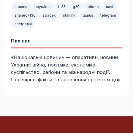
atacms
bayraktar
f-35
g20
iphone
navi
shahed-136
spacex
starlink
taurus
telegram
австралія
Про нас
«Національні новини» — оперативні новини
України: війна, політика, економіка,
суспільство, регіони та міжнародні події.
Перевірені факти та оновлення протягом дня.