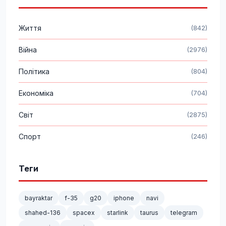
Життя
(842)
Війна
(2976)
Політика
(804)
Економіка
(704)
Світ
(2875)
Спорт
(246)
Теги
bayraktar
f-35
g20
iphone
navi
shahed-136
spacex
starlink
taurus
telegram