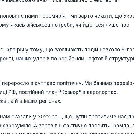
– військового аналітика, авіаційного експерта.
опоноване нами перемирʼя – чи варто чекати, що Укр
цьому якась військова потреба, чи йдеться лише про
є. Але річ у тому, що важливість подій навколо 9 тр
ронті, наших ударів по російській нафтовій структурі
і переросло в суттєво політичну. Ми бачимо перевір
ці РФ, постійний план "Ковьор" в аеропортах,
ві, а й в інших регіонах.
и нам сказали у 2022 році, що Путін проситиме нас п
 незрозуміло. А зараз він фактично просить Трампа, 