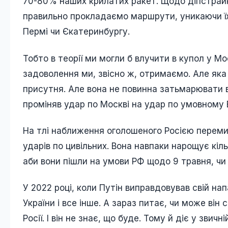
70-80% наших крилатих ракет. Щодо діпстрайк
правильно прокладаємо маршрути, уникаючи їхн
Пермі чи Єкатеринбургу.
Тобто в теорії ми могли б влучити в купол у Мо
задоволення ми, звісно ж, отримаємо. Але яка
присутня. Але вона не повинна затьмарювати в
проміняв удар по Москві на удар по умовному
На тлі наближення оголошеного Росією перемир
ударів по цивільних. Вона навпаки нарощує кіл
аби вони пішли на умови РФ щодо 9 травня, ч
У 2022 році, коли Путін виправдовував свій нап
України і все інше. А зараз питає, чи може він
Росії. І він не знає, що буде. Тому й діє у звичн