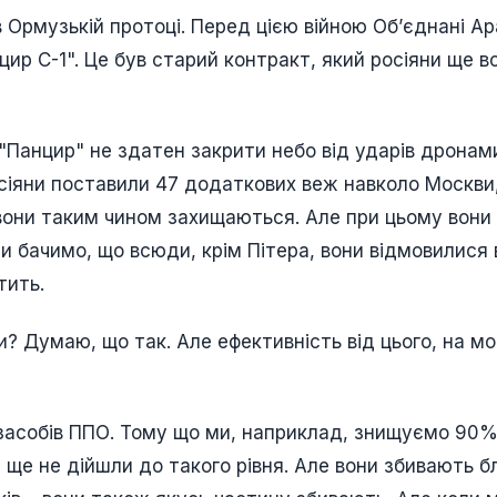
 Ормузькій протоці. Перед цією війною Об’єднані Ар
цир С-1". Це був старий контракт, який росіяни ще в
 "Панцир" не здатен закрити небо від ударів дронами
сіяни поставили 47 додаткових веж навколо Москви
о вони таким чином захищаються. Але при цьому вони
 Ми бачимо, що всюди, крім Пітера, вони відмовилися 
етить.
? Думаю, що так. Але ефективність від цього, на м
 засобів ППО. Тому що ми, наприклад, знищуємо 90
и ще не дійшли до такого рівня. Але вони збивають б