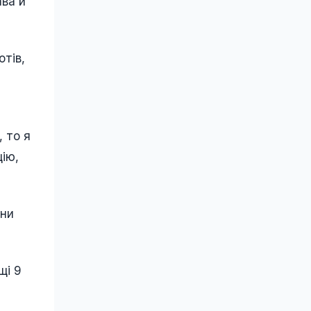
ава й
отів,
 то я
ію,
они
щі 9