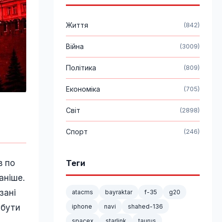
Життя
(842)
Війна
(3009)
Політика
(809)
Економіка
(705)
Світ
(2898)
Спорт
(246)
Теги
в по
аніше.
зані
atacms
bayraktar
f-35
g20
iphone
navi
shahed-136
 бути
spacex
starlink
taurus