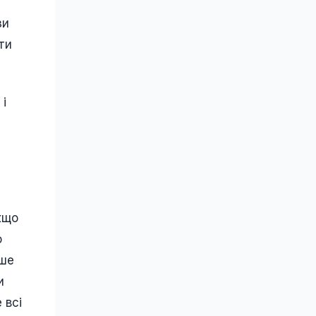
зи
ти
 і
кщо
о
ьше
и
 всі