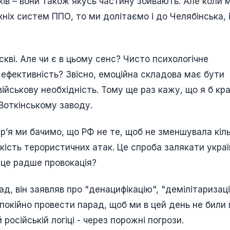
ів – вони також якусь частину збивають. Але коли 
іх систем ППО, то ми долітаємо і до Челябінська, 
скві. Але чи є в цьому сенс? Чисто психологічне
 ефективність? Звісно, емоційна складова має бути
ійськову необхідність. Тому ще раз кажу, що я б кр
 Воткінському заводу.
ʼя ми бачимо, що РФ не те, щоб не зменшувала кіль
ькість терористичних атак. Це спроба залякати украї
и це радше провокація?
ад, він заявляв про "денацифікацію", "демілітаризац
 спокійно провести парад, щоб ми в цей день не били 
ій російській логіці - через порожні погрози.