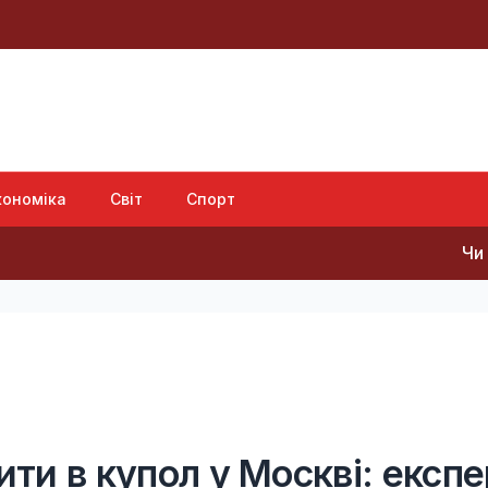
кономіка
Світ
Спорт
Чи нападе Путі
ити в купол у Москві: експ