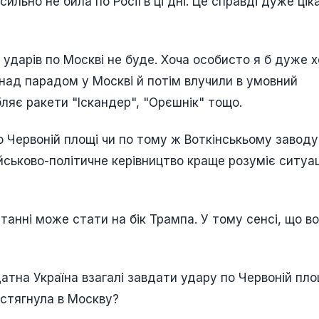
ильно не била по Росії в ці дні. Це справді дуже цік
ударів по Москві не буде. Хоча особисто я б дуже х
 над парадом у Москві й потім влучили в умовний
ляє ракети "Іскандер", "Орєшнік" тощо.
 Червоній площі чи по тому ж Воткінськьому заводу,
йськово-політичне керівництво краще розуміє ситуац
танні може стати на бік Трампа. У тому сенсі, що в
атна Україна взагалі завдати удару по Червоній пло
я стягнула в Москву?