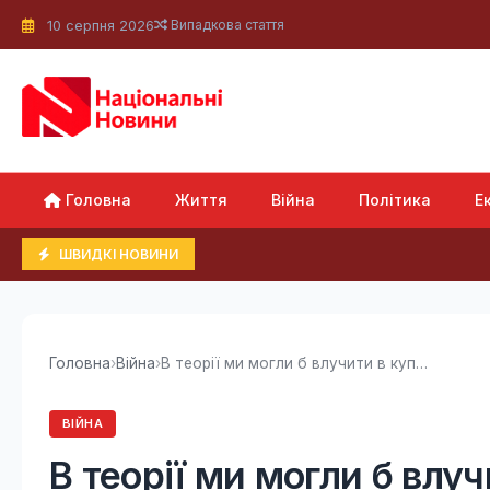
10 серпня 2026
Випадкова стаття
Головна
Життя
Війна
Політика
Е
ШВИДКІ НОВИНИ
Головна
›
Війна
›
В теорії ми могли б влучити в купол у Москві:...
ВІЙНА
В теорії ми могли б влуч