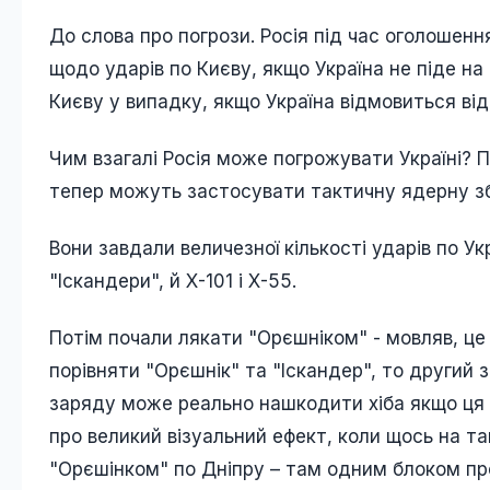
До слова про погрози. Росія під час оголошенн
щодо ударів по Києву, якщо Україна не піде на
Києву у випадку, якщо Україна відмовиться ві
Чим взагалі Росія може погрожувати Україні? 
тепер можуть застосувати тактичну ядерну з
Вони завдали величезної кількості ударів по У
"Іскандери", й Х-101 і Х-55.
Потім почали лякати "Орєшніком" - мовляв, це
порівняти "Орєшнік" та "Іскандер", то другий 
заряду може реально нашкодити хіба якщо ця б
про великий візуальний ефект, коли щось на та
"Орєшінком" по Дніпру – там одним блоком прос