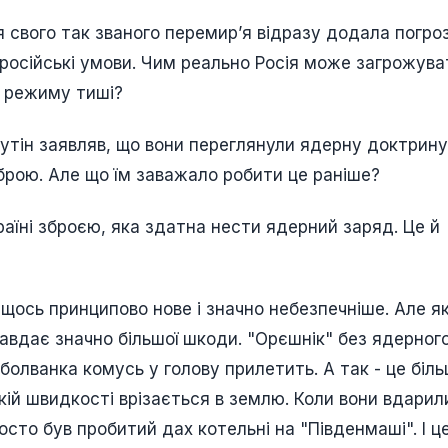
я свого так званого перемирʼя відразу додала погро
 російські умови. Чим реально Росія може загрожува
д режиму тиші?
Путін заявляв, що вони переглянули ядерну доктрину
брою. Але що їм заважало робити це раніше?
країні зброєю, яка здатна нести ядерний заряд. Це й
 щось принципово нове і значно небезпечніше. Але я
завдає значно більшої шкоди. "Орєшнік" без ядерног
олванка комусь у голову прилетить. А так - це біл
кій швидкості врізається в землю. Коли вони вдарил
то був пробитий дах котельні на "Південмаші". І це