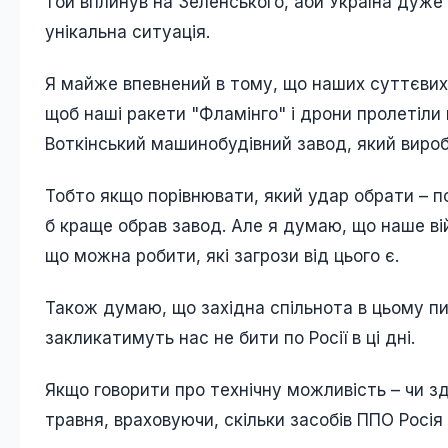
той вплинув на Зеленського, аби Україна дуже с
унікальна ситуація.
Я майже впевнений в тому, що наших суттєвих 
щоб наші ракети "Фламінго" і дрони пролетіли
Воткінський машинобудівний завод, який вироб
Тобто якщо порівнювати, який удар обрати – по
б краще обрав завод. Але я думаю, що наше ві
що можна робити, які загрози від цього є.
Також думаю, що західна спільнота в цьому пи
закликатимуть нас не бити по Росії в ці дні.
Якщо говорити про технічну можливість – чи зд
травня, враховуючи, скільки засобів ППО Росі