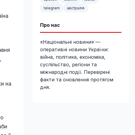
telegram
австралія
аїна
Про нас
«Національні новини» —
оперативні новини України:
авня
війна, політика, економіка,
,
суспільство, регіони та
міжнародні події. Перевірені
факти та оновлення протягом
ки на
дня.
ро
аби