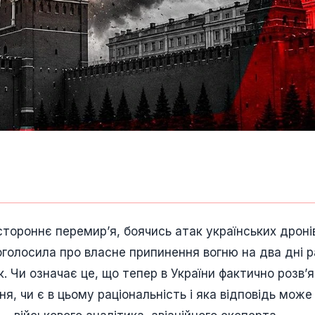
тороннє перемирʼя, боячись атак українських дроні
 оголосила про власне припинення вогню на два дні р
. Чи означає це, що тепер в України фактично розвʼя
я, чи є в цьому раціональність і яка відповідь може