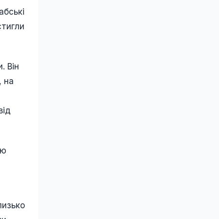
абські
стигли
. Він
, на
від
ою
%
лизько