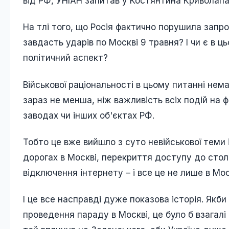
від РФ, УНІАН запитав у Костянтина Криволапа 
На тлі того, що Росія фактично порушила запр
завдасть ударів по Москві 9 травня? І чи є в 
політичний аспект?
Військової раціональності в цьому питанні нема
зараз не менша, ніж важливість всіх подій на ф
заводах чи інших об'єктах РФ.
Тобто це вже вийшло з суто невійськової теми 
дорогах в Москві, перекриття доступу до столи
відключення інтернету – і все це не лише в Моск
І це все насправді дуже показова історія. Якб
проведення параду в Москві, це було б взагалі