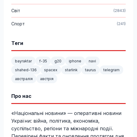
Світ
(2843)
Спорт
(241)
Теги
bayraktar
f-35
g20
iphone
navi
shahed-136
spacex
starlink
taurus
telegram
австралія
австрія
Про нас
«Національні новини» — оперативні новини
України: війна, політика, економіка,
суспільство, регіони та міжнародні події.
Перевірені факти та оновлення протягом дня.