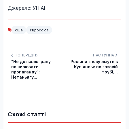
Джерело: УНІАН
сша
євросоюз
ПОПЕРЕДНЯ
НАСТУПНА
"Не дозволю Ірану
Росіяни знову лізуть в
поширювати
Куп'янськ по газовій
пропаганду":
трубі,...
Нетаньягу...
Схожі статті