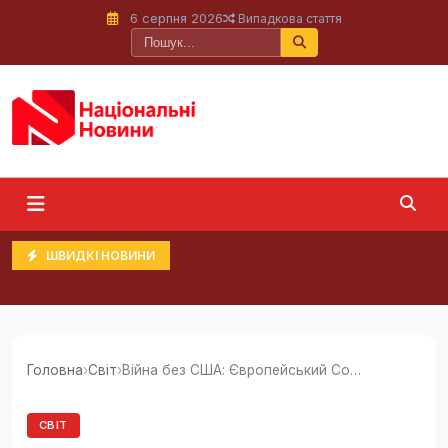
6 серпня 2026
Випадкова стаття
ШВИДКІ НОВИНИ
Головна
›
Світ
›
Війна без США: Європейський Союз створює нову...
СВІТ