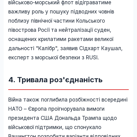
військово-морський флот відіграватиме
важливу роль у пошуку підводних човнів
поблизу північної частини Кольського
півострова Росії та нейтралізації суден,
оснащених крилатими ракетами великої
дальності "Калібр", заявив Сідхарт Каушал,
експерт з морської безпеки з RUSI.
4. Тривала роз'єднаність
Війна також поглибила розбіжності всередині
НАТО – Європа проігнорувала вимоги
президента США Дональда Трампа щодо
військової підтримки, що спонукало
Вашингтон розробити варіанти відповідних