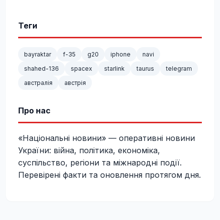
Теги
bayraktar
f-35
g20
iphone
navi
shahed-136
spacex
starlink
taurus
telegram
австралія
австрія
Про нас
«Національні новини» — оперативні новини
України: війна, політика, економіка,
суспільство, регіони та міжнародні події.
Перевірені факти та оновлення протягом дня.