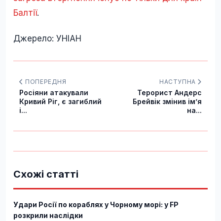
Балтії
.
Джерело: УНІАН
ПОПЕРЕДНЯ
НАСТУПНА
Росіяни атакували
Терорист Андерс
Кривий Ріг, є загиблий
Брейвік змінив імʼя
і...
на...
Схожі статті
Удари Росії по кораблях у Чорному морі: у FP
розкрили наслідки