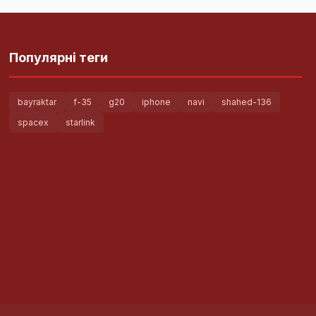
Популярні теги
bayraktar
f-35
g20
iphone
navi
shahed-136
spacex
starlink