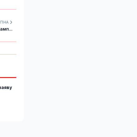
УПНА
амп...
заяву