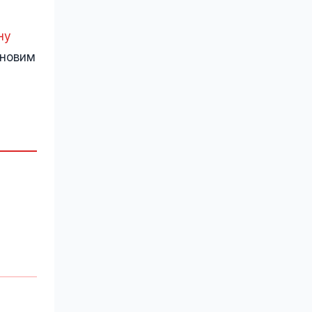
ну
 новим