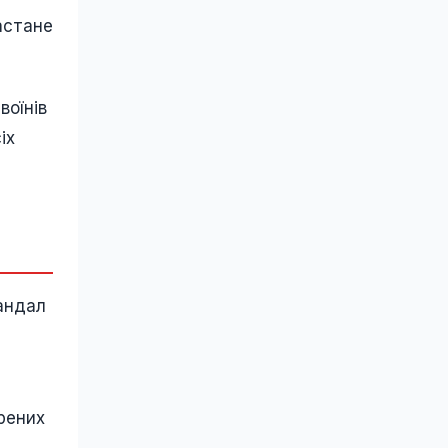
астане
воїнів
іх
кандал
рених