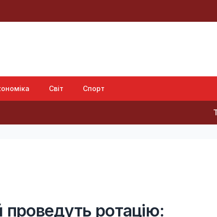
кономіка
Світ
Спорт
Така зброя 
й проведуть ротацію: