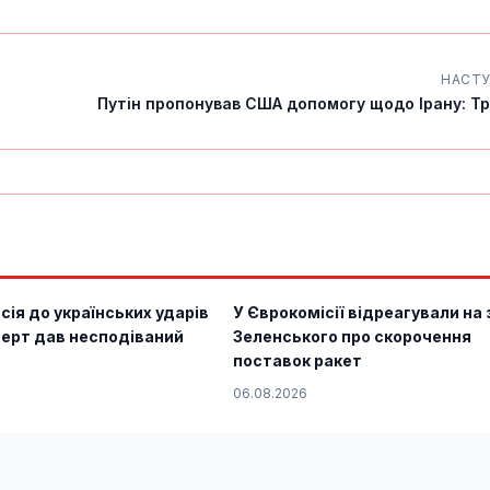
НАСТ
Путін пропонував США допомогу щодо Ірану: Тр
сія до українських ударів
У Єврокомісії відреагували на 
перт дав несподіваний
Зеленського про скорочення
поставок ракет
06.08.2026