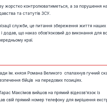
азу жорстко контролюватиметься, а за порушення н
давства та статутів ЗСУ.
нізації служби, це питання збереження життя наших 
 і додав, що наказ обов’язковий до виконання для вс
передньому краї.
ригади ім. князя Романа Великого спалахнув гучний с
езпечення бійців на передових позиціях.
арас Максімов вийшов на прямий відеозв'язок із
ав свій прямий номер телефону для вирішення екст