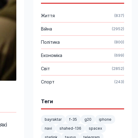
Життя
(837)
Війна
(2952)
Політика
(800)
Економіка
(699)
Світ
(2852)
Спорт
(243)
Теги
bayraktar
f-35
g20
iphone
які
navi
shahed-136
spacex
starlink
taurus
telegram