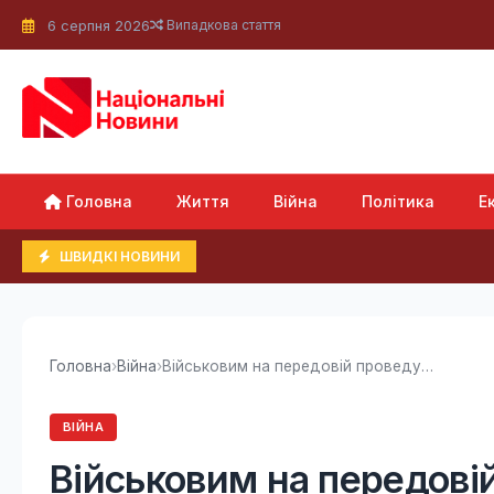
6 серпня 2026
Випадкова стаття
Головна
Життя
Війна
Політика
Е
ШВИДКІ НОВИНИ
Головна
›
Війна
›
Військовим на передовій проведуть ротацію:...
ВІЙНА
Військовим на передові