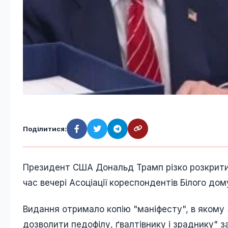
Поділитися:
Президент США Дональд Трамп різко розкрит
час вечері Асоціації кореспондентів Білого дом
Видання отримало копію "маніфесту", в якому 3
дозволити педофілу, ґвалтівнику і зраднику" з