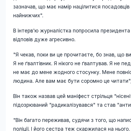
зазначав, що має намір націлитися посадовців
найнижчих".
В інтерв'ю журналістка попросила президента 
відповів дуже агресивно.
"Я чекав, поки ви це прочитаєте, бо знав, що ви 
Я не ґвалтівник. Я нікого не ґвалтував. Я не пе
не має до мене жодного стосунку. Мене повніс
людина. Але вам має бути соромно це читати",
Він також назвав цей маніфест стрільця "нісені
підозрюваний "радикалізувався" та став "ант
"Він багато переживав, судячи з того, що напи
поліції. І його сестра теж скаржилася на нього