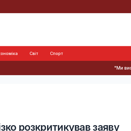
кономіка
Світ
Спорт
"Ми вистоїмо, Мо
ізко розкритикував заяву