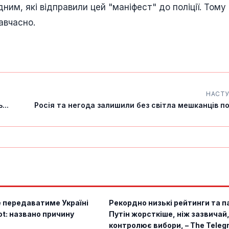
ним, які відправили цей "маніфест" до поліції. Тому
авчасно.
НАСТ
...
Росія та негода залишили без світла мешканців по
е передаватиме Україні
Рекордно низькі рейтинги та п
ot: названо причину
Путін жорсткіше, ніж зазвичай
контролює вибори, – The Teleg