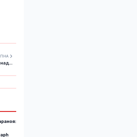
УПНА
над...
араноя:
,
raph