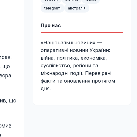
telegram
австралія
Про нас
п
«Національні новини» —
оперативні новини України:
исав.
війна, політика, економіка,
суспільство, регіони та
, що
міжнародні події. Перевірені
хвора
факти та оновлення протягом
дня.
вив, що
домив
в