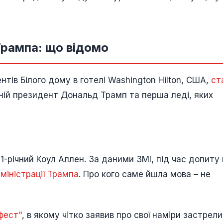
Трампа: що відомо
нтів Білого дому в готелі Washington Hilton, США,
ст
утній президент Дональд Трамп та перша леді, яких
1-річний Коул Аллен. За даними ЗМІ, під час допиту 
міністрації Трампа
. Про кого саме йшла мова – не
фест"
, в якому чітко заявив про свої наміри застрел