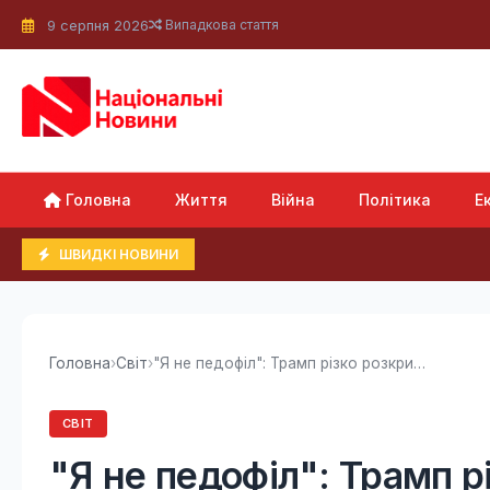
9 серпня 2026
Випадкова стаття
Головна
Життя
Війна
Політика
Е
ШВИДКІ НОВИНИ
Головна
›
Світ
›
"Я не педофіл": Трамп різко розкритикував...
СВІТ
"Я не педофіл": Трамп р