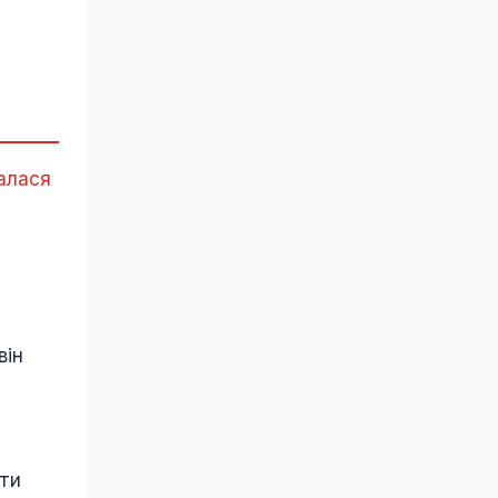
алася
він
ити