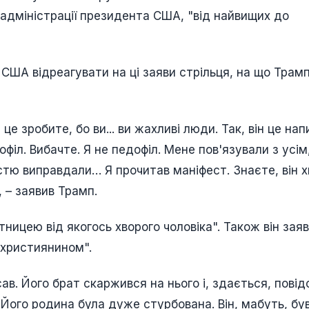
 адміністрації президента США, "від найвищих до
США відреагувати на ці заяви стрільця, на що Трам
це зробите, бо ви... ви жахливі люди. Так, він це нап
дофіл. Вибачте. Я не педофіл. Мене пов'язували з усім
тю виправдали… Я прочитав маніфест. Знаєте, він 
 – заявив Трамп.
тницею від якогось хворого чоловіка". Також він зая
ихристиянином".
сав. Його брат скаржився на нього і, здається, пові
. Його родина була дуже стурбована. Він, мабуть, бу