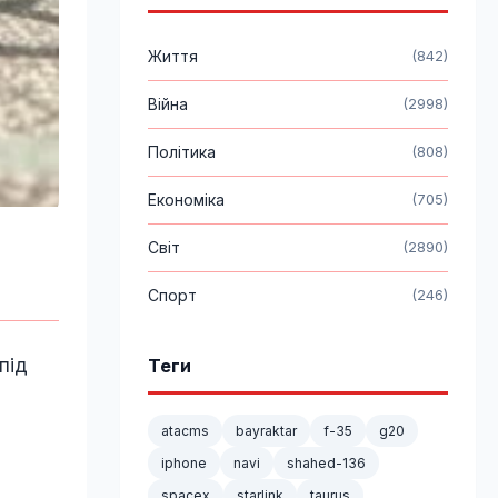
Життя
(842)
Війна
(2998)
Політика
(808)
Економіка
(705)
Світ
(2890)
Спорт
(246)
під
Теги
atacms
bayraktar
f-35
g20
iphone
navi
shahed-136
spacex
starlink
taurus