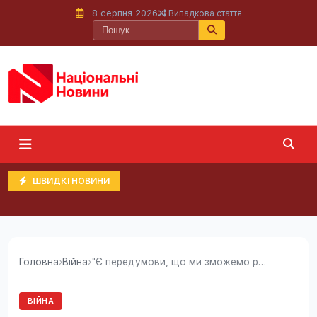
8 серпня 2026
Випадкова стаття
ШВИДКІ НОВИНИ
Головна
›
Війна
›
"Є передумови, що ми зможемо рухатися далі":...
ВІЙНА