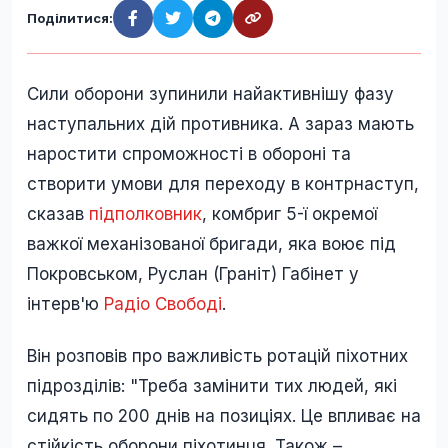
Поділитися:
Сили оборони зупинили найактивнішу фазу
наступальних дій противника. А зараз мають
наростити спроможності в обороні та
створити умови для переходу в контрнаступ,
сказав
підполковник
, комбриг 5-ї окремої
важкої механізованої бригади, яка воює під
Покровськом, Руслан (Граніт) Габінет у
інтерв'ю
Радіо Свободі
.
Він розповів про важливість ротацій піхотних
підрозділів: "Треба замінити тих людей, які
сидять по 200 днів на позиціях. Це впливає на
стійкість оборони піхотинця. Також –