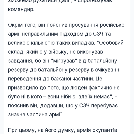
зможемо рухатися далі", - спрогнозував
командир.
Окрім того, він пояснив просування російської
армії неправильним підходом до СЗЧ та
великою кількістю таких випадків. "Особовий
склад, який є у війську, не виконував
завдання, бо він "мігрував" від батальйону
резерву до батальйону резерву в очікуванні
переведення до бажаної частини. Це
призводило до того, що людей фактично не
було ні в кого – вони ніби є, але їх немає", -
пояснив він, додавши, що у СЗЧ перебуває
значна частина армії.
При цьому, на його думку, армія окупантів