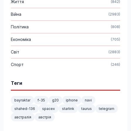
Життя
(842)
Війна
(2983)
Політика
(808)
Економіка
(705)
Світ
(2883)
Спорт
(246)
Теги
bayraktar
f-35
g20
iphone
navi
shahed-136
spacex
starlink
taurus
telegram
австралія
австрія