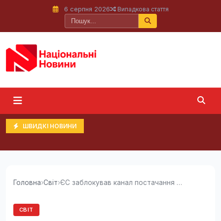
6 серпня 2026
Випадкова стаття
ШВИДКІ НОВИНИ
Головна
›
Світ
›
ЄС заблокував канал постачання важливого...
СВІТ