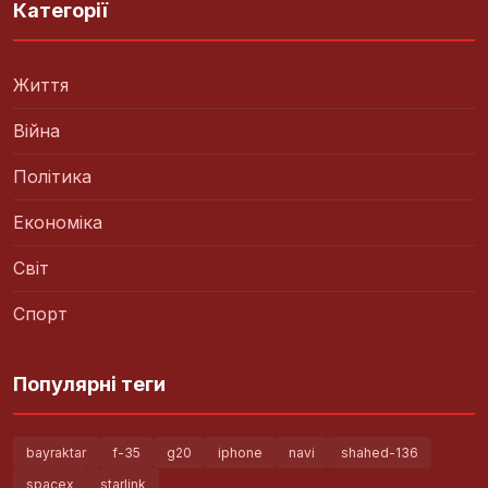
Категорії
Життя
Війна
Політика
Економіка
Світ
Спорт
Популярні теги
bayraktar
f-35
g20
iphone
navi
shahed-136
spacex
starlink