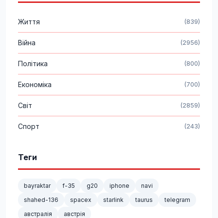
Життя
(839)
Війна
(2956)
Політика
(800)
Економіка
(700)
Світ
(2859)
Спорт
(243)
Теги
bayraktar
f-35
g20
iphone
navi
shahed-136
spacex
starlink
taurus
telegram
австралія
австрія