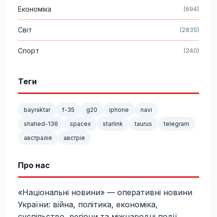
Економіка
(694)
Світ
(2835)
Спорт
(240)
Теги
bayraktar
f-35
g20
iphone
navi
shahed-136
spacex
starlink
taurus
telegram
австралія
австрія
Про нас
«Національні новини» — оперативні новини
України: війна, політика, економіка,
суспільство, регіони та міжнародні події.