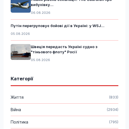
вибухівку...
06.08.2026
Путін перегруповує бойові дії в Україні: у WSJ...
05.08.2026
Швеція передасть Україні судно з
"тіньового флоту" Росії
05.08.2026
Категорії
Життя
(833)
Війна
(2934)
Політика
(795)