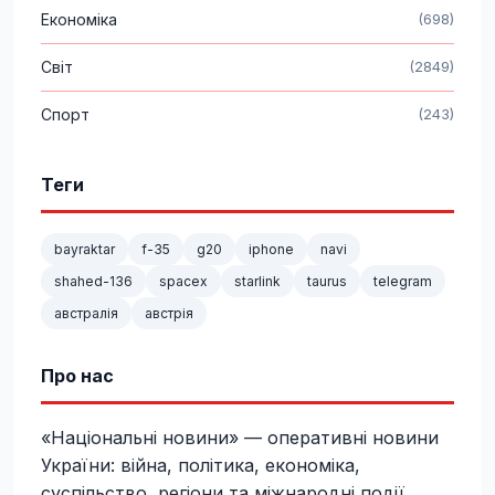
Економіка
(698)
Світ
(2849)
Спорт
(243)
Теги
bayraktar
f-35
g20
iphone
navi
shahed-136
spacex
starlink
taurus
telegram
австралія
австрія
Про нас
«Національні новини» — оперативні новини
України: війна, політика, економіка,
суспільство, регіони та міжнародні події.