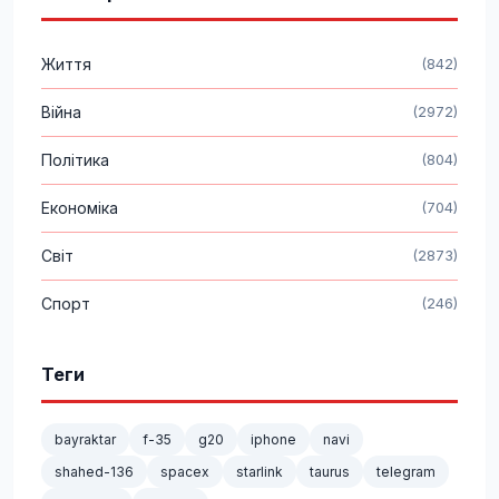
Життя
(842)
Війна
(2972)
Політика
(804)
Економіка
(704)
Світ
(2873)
Спорт
(246)
Теги
bayraktar
f-35
g20
iphone
navi
shahed-136
spacex
starlink
taurus
telegram