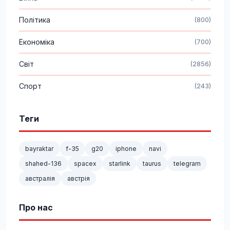
Політика
(800)
Економіка
(700)
Світ
(2856)
Спорт
(243)
Теги
bayraktar
f-35
g20
iphone
navi
shahed-136
spacex
starlink
taurus
telegram
австралія
австрія
Про нас