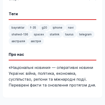
Теги
bayraktar
f-35
g20
iphone
navi
shahed-136
spacex
starlink
taurus
telegram
австралія
австрія
Про нас
«Національні новини» — оперативні новини
України: війна, політика, економіка,
суспільство, регіони та міжнародні події.
Перевірені факти та оновлення протягом дня.