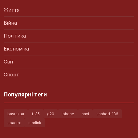
Життя
Війна
Політика
Економіка
Світ
Спорт
Популярні теги
bayraktar
f-35
g20
iphone
navi
shahed-136
spacex
starlink