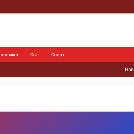
кономіка
Світ
Спорт
Навіщо Вуч