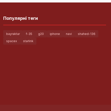
Популярні теги
bayraktar
f-35
g20
iphone
navi
shahed-136
spacex
starlink