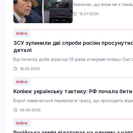
Зазначає, що вони не є панац
10.07.2026
ВІЙНА
ЗСУ зупинили дві спроби росіян просунутис
деталі
Від початку доби агресор 55 разів атакував позиції Сил 
18.06.2026
ВІЙНА
Копіює українську тактику: РФ почала бити
Ворог намагається перерізати трасу, що проходить від
06.06.2026
ВІЙНА
Російська армія відступає на одному з напр