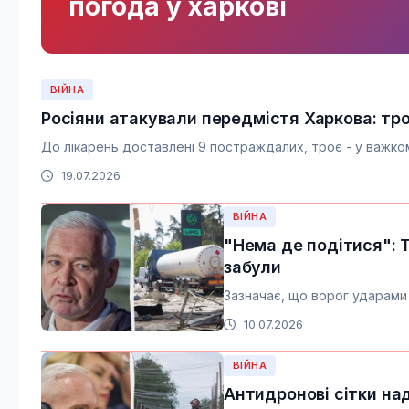
погода у харкові
ВІЙНА
Росіяни атакували передмістя Харкова: тр
До лікарень доставлені 9 постраждалих, троє - у важком
19.07.2026
ВІЙНА
"Нема де подітися": 
забули
Зазначає, що ворог ударами 
10.07.2026
ВІЙНА
Антидронові сітки на