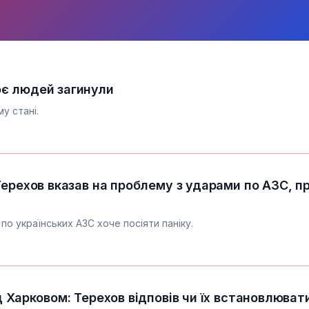
оє людей загинули
у стані.
Терехов вказав на проблему з ударами по АЗС, п
по українських АЗС хоче посіяти паніку.
д Харковом: Терехов відповів чи їх встановлюва