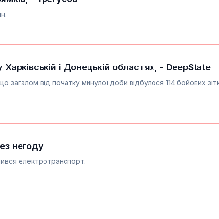
н.
 Харківській і Донецькій областях, - DeepState
що загалом від початку минулої доби відбулося 114 бойових зіт
рез негоду
нився електротранспорт.