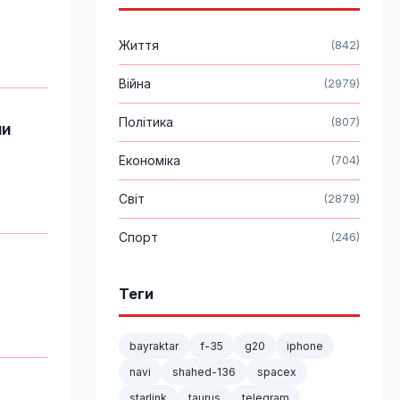
Життя
(842)
Війна
(2979)
Політика
(807)
ли
Економіка
(704)
Світ
(2879)
Спорт
(246)
Теги
bayraktar
f-35
g20
iphone
navi
shahed-136
spacex
starlink
taurus
telegram