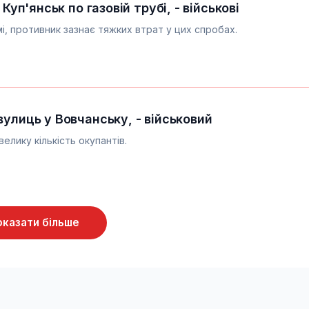
 Куп'янськ по газовій трубі, - військові
мі, противник зазнає тяжких втрат у цих спробах.
улиць у Вовчанську, - військовий
елику кількість окупантів.
оказати більше