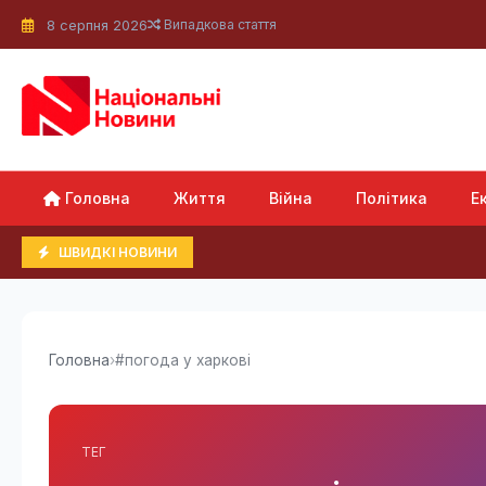
8 серпня 2026
Випадкова стаття
Головна
Життя
Війна
Політика
Е
ШВИДКІ НОВИНИ
Головна
›
#погода у харкові
ТЕГ