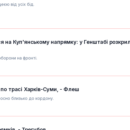
еєю від усіх бід.
я на Куп'янському напрямку: у Генштабі розкри
оборони на фронті.
 по трасі Харків-Суми, - Флеш
носно близько до кордону.
ямків, - Трегубов