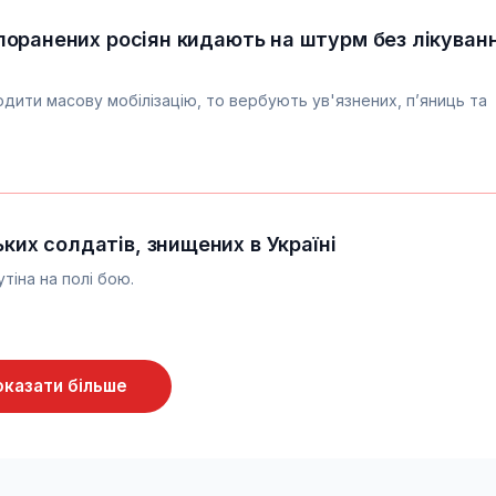
і: поранених росіян кидають на штурм без лікуванн
одити масову мобілізацію, то вербують ув'язнених, п’яниць та
ьких солдатів, знищених в Україні
іна на полі бою.
оказати більше