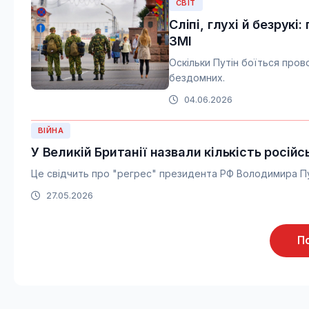
СВІТ
Сліпі, глухі й безрук
ЗМІ
Оскільки Путін боїться пров
бездомних.
04.06.2026
ВІЙНА
У Великій Британії назвали кількість російс
Це свідчить про "регрес" президента РФ Володимира Пут
27.05.2026
П