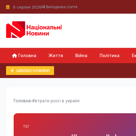
6 серпня 2026
Випадкова стаття
Головна
Життя
Війна
Політика
Е
ШВИДКІ НОВИНИ
Головна
›
#втрати росії в україні
ТЕГ