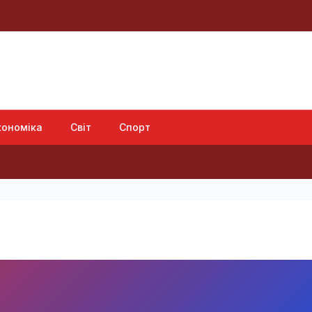
кономіка
Світ
Спорт
У Пол