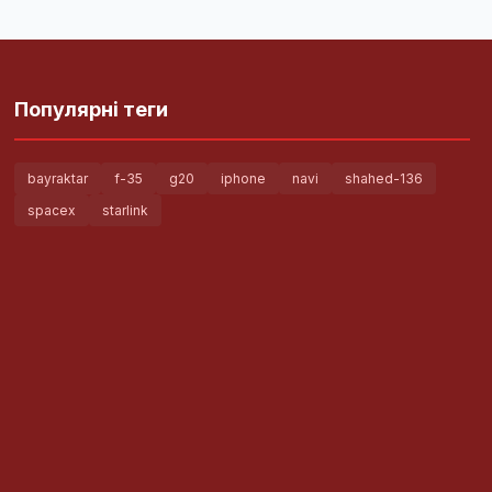
Популярні теги
bayraktar
f-35
g20
iphone
navi
shahed-136
spacex
starlink