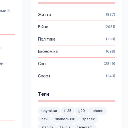
ими й
Життя
(837)
Війна
(2951)
Політика
(798)
р
Економіка
(698)
ни.
Світ
(2849)
Спорт
(243)
Теги
bayraktar
f-35
g20
iphone
navi
shahed-136
spacex
starlink
taurus
telegram