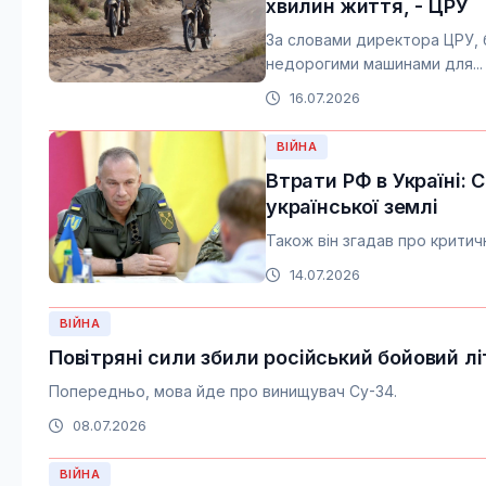
хвилин життя, - ЦРУ
За словами директора ЦРУ, 
недорогими машинами для...
16.07.2026
ВІЙНА
Втрати РФ в Україні: 
української землі
Також він згадав про критич
14.07.2026
ВІЙНА
Повітряні сили збили російський бойовий лі
Попередньо, мова йде про винищувач Су-34.
08.07.2026
ВІЙНА