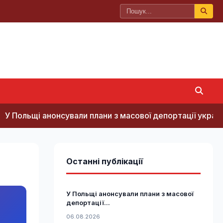
ьщі анонсували плани з масової депортації українців, - З
Останні публікації
У Польщі анонсували плани з масової
депортації...
06.08.2026