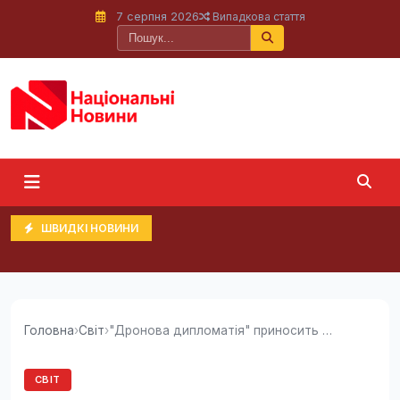
7 серпня 2026
Випадкова стаття
ШВИДКІ НОВИНИ
Головна
›
Світ
›
"Дронова дипломатія" приносить Україні цінних...
СВІТ