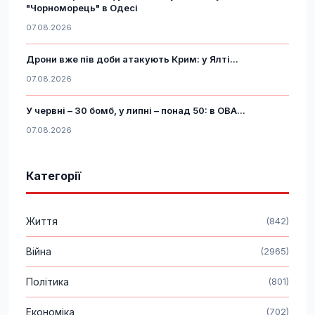
"Чорноморець" в Одесі
07.08.2026
Дрони вже пів доби атакують Крим: у Ялті...
07.08.2026
У червні – 30 бомб, у липні – понад 50: в ОВА...
07.08.2026
Категорії
Життя
(842)
Війна
(2965)
Політика
(801)
Економіка
(702)