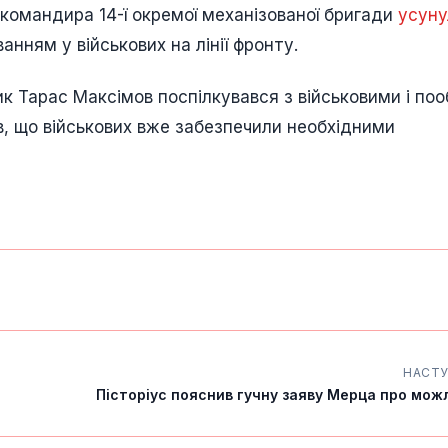
 командира 14-ї окремої механізованої бригади
усуну
нням у військових на лінії фронту.
к Тарас Максімов поспілкувався з військовими і поо
ив, що військових вже забезпечили необхідними
НАСТ
Пісторіус пояснив гучну заяву Мерца про можл