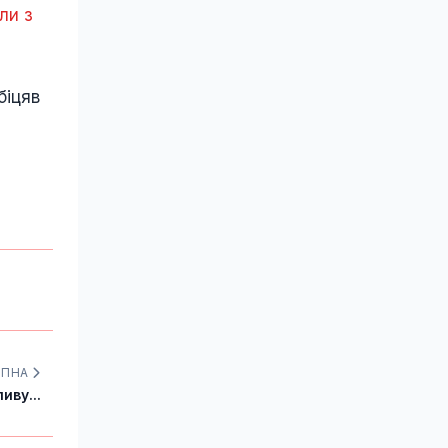
ли з
біцяв
УПНА
иву...