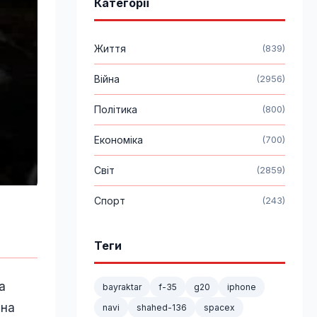
Категорії
Життя
(839)
Війна
(2956)
Політика
(800)
Економіка
(700)
Світ
(2859)
Спорт
(243)
Теги
а
bayraktar
f-35
g20
iphone
 на
navi
shahed-136
spacex