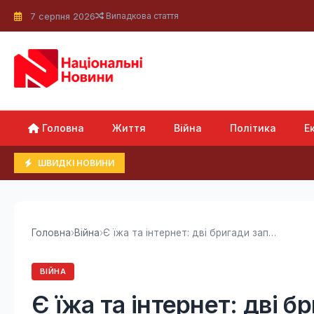
7 серпня 2026
Випадкова стаття
Головна
Життя
Війна
Політика
Е
ШВИДКІ НОВИНИ
Головна
›
Війна
›
Є їжа та інтернет: дві бригади заперечили...
ВІЙНА
Є їжа та інтернет: дві 