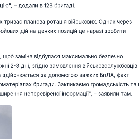
ю", – додали в 128 бригаді.
х триває планова ротація військових. Однак через
бойових дій на деяких позицій це наразі зробити
в, щоб заміна відбулася максимально безпечно…
ожні 2-3 дні, згідно замовлення військовослужбовців
ка здійснюється за допомогою важких БпЛА, факт
оматеріалах бригади. Закликаємо громадськість та 
ирення неперевіреної інформації", – заявили там.