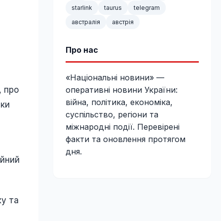
starlink
taurus
telegram
австралія
австрія
Про нас
«Національні новини» —
, про
оперативні новини України:
війна, політика, економіка,
лки
суспільство, регіони та
міжнародні події. Перевірені
факти та оновлення протягом
дня.
ійний
ку та