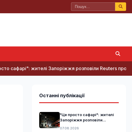
 жителі Запоріжжя розповіли Reuters про полювання рос
Останні публікації
"Це просто сафарі": жителі
Запоріжжя розповіли...
07.08.2026