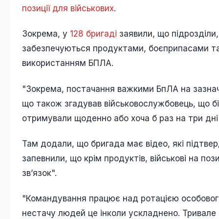
позиції для військових
.
Зокрема, у
128 бригаді
заявили, що підрозділи,
забезпечуються продуктами, боєприпасами та 
використанням БПЛА.
"Зокрема, постачання важкими БпЛА на зазначені
що також згадував військовослужбовець, що бід
отримували щоденно або хоча б раз на три дні"
Там додали, що бригада має відео, які підтверд
запевнили, що крім продуктів, військові на поз
зв’язок".
"Командування працює над ротацією особового
нестачу людей це інколи ускладнено. Тривале п