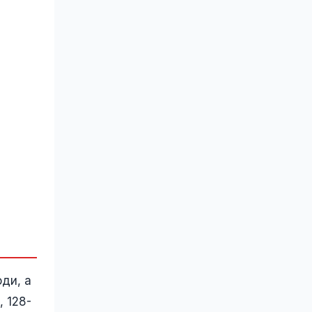
оди, а
, 128-