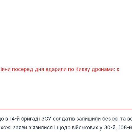
іяни посеред дня вдарили по Києву дронами: є
о в 14-й бригаді ЗСУ солдатів залишили без їжі та в
ожі заяви зʼявилися і щодо військових у 30-й, 108-й