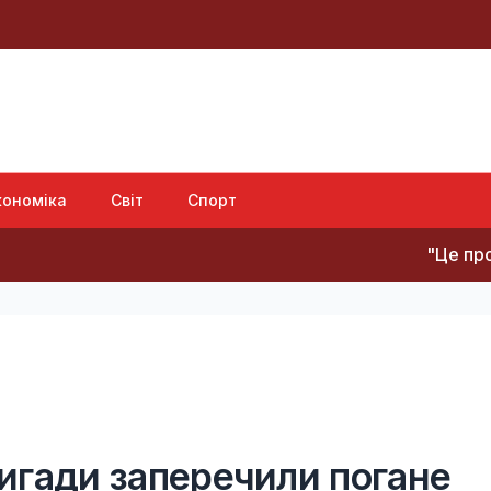
кономіка
Світ
Спорт
"Це просто сафарі":
бригади заперечили погане