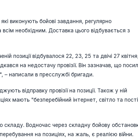
 які виконують бойові завдання, регулярно
всім необхідним. Доставка цього відбувається з
й позиції відбувалося 22, 23, 25 та двічі 27 квітня
кався на недостачу провізії. Він зазначав, що поси
, – написали в пресслужбі бригади.
жують відправку провізії на позиції. Також у ній
иціях мають "безперебійний інтернет, світло та пост
 складу. Водночас через складну бойову обстанов
еребування на позиціях, на жаль, є реалією війни.