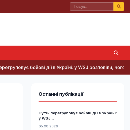
ойові дії в Україні: у WSJ розповіли, чого він прагне
Останні публікації
Путін перегруповує бойові дії в Україні:
у WSJ...
05.08.2026