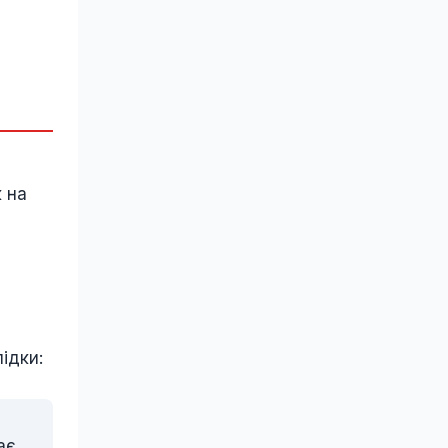
 на
і
ідки:
ає,