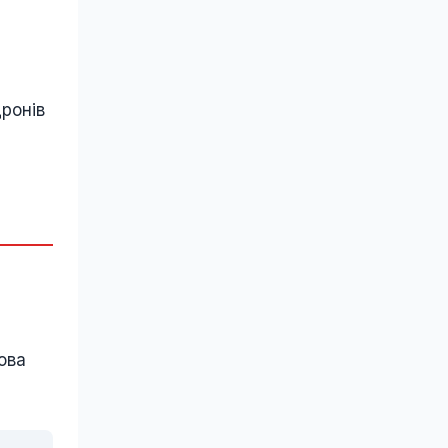
ронів
ова