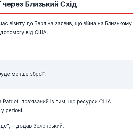
ї через Близький Схід
ас візиту до Берліна заявив, що війна на Близькому
 допомогу від США.
буде менше зброї".
Patriot, пов’язаний із тим, що ресурси США
 регіоні.
уде", – додав Зеленський.