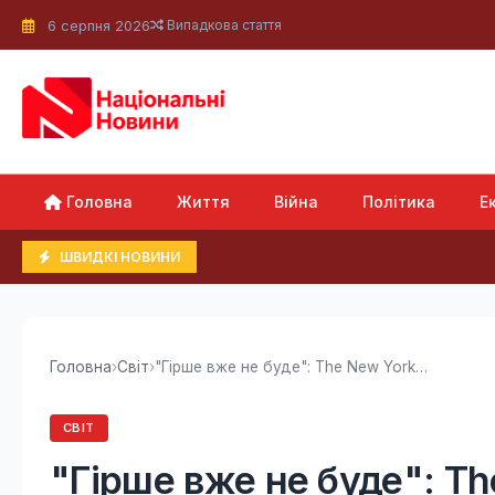
6 серпня 2026
Випадкова стаття
Головна
Життя
Війна
Політика
Е
ШВИДКІ НОВИНИ
Головна
›
Світ
›
"Гірше вже не буде": The New Yorker розкрив,...
СВІТ
"Гірше вже не буде": Th