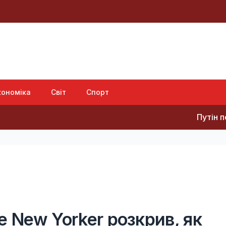
кономіка
Світ
Спорт
Путін перегруповує б
e New Yorker розкрив, як