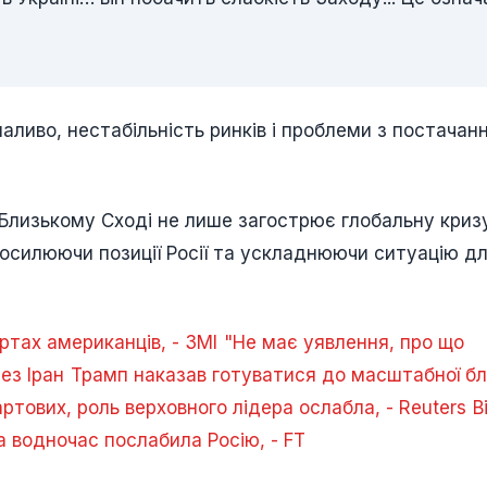
паливо, нестабільність ринків і проблеми з постачан
 Близькому Сході не лише загострює глобальну кризу
 посилюючи позиції Росії та ускладнюючи ситуацію д
тах американців, - ЗМІ
"Не має уявлення, про що
ез Іран
Трамп наказав готуватися до масштабної б
вартових, роль верховного лідера ослабла, - Reuters
Ві
а водночас послабила Росію, - FT