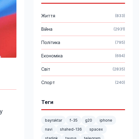
Життя
(833)
Війна
(2931)
Політика
(795)
Економіка
(694)
Світ
(2835)
Спорт
(240)
Теги
му
bayraktar
f-35
g20
iphone
navi
shahed-136
spacex
starlink
taurus
telegram