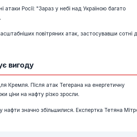
атаки Росії: "Зараз у небі над Україною багато
.
масштабніших повітряних атак, застосувавши сотні д
ує вигоду
 для Кремля. Після атак Тегерана на енергетичну
и ціни на нафту різко зросли.
ту нафти значно збільшилися. Експертка Тетяна Мітр