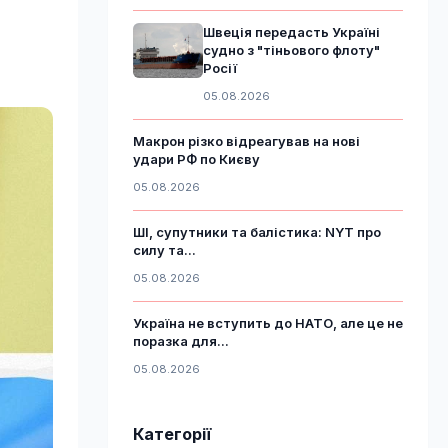
Швеція передасть Україні
судно з "тіньового флоту"
Росії
05.08.2026
Макрон різко відреагував на нові
удари РФ по Києву
05.08.2026
ШІ, супутники та балістика: NYT про
силу та...
05.08.2026
Україна не вступить до НАТО, але це не
поразка для...
05.08.2026
Категорії