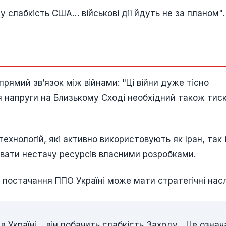
 слабкість США… військові дії йдуть не за планом".
рямий зв’язок між війнами: "Ці війни дуже тісно
я напруги на Близькому Сході необхідний також тиск
нологій, які активно використовують як Іран, так 
увати нестачу ресурсів власними розробками.
постачання ППО Україні може мати стратегічні насл
Україні… він побачить слабкість Заходу... Це означ