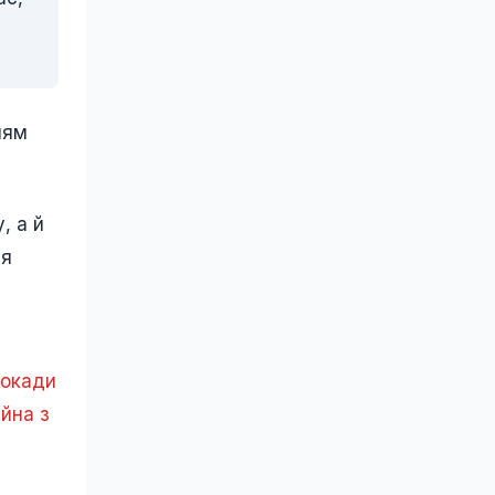
ням
, а й
ля
локади
йна з