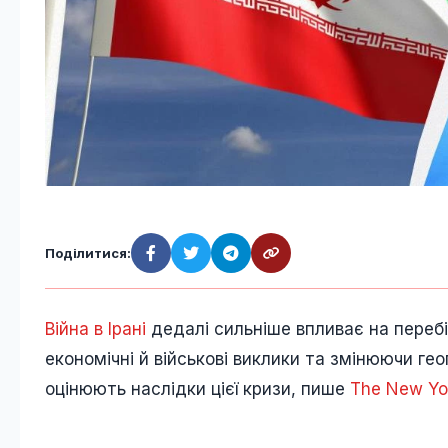
Поділитися:
Війна в Ірані
дедалі сильніше впливає на перебі
економічні й військові виклики та змінюючи гео
оцінюють наслідки цієї кризи, пише
The New Yor