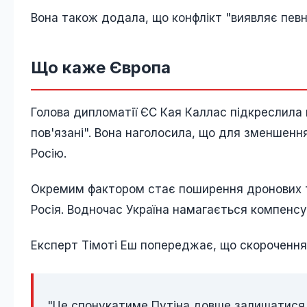
Вона також додала, що конфлікт "виявляє певну
Що каже Європа
Голова дипломатії ЄС Кая Каллас підкреслила п
пов'язані". Вона наголосила, що для зменшенн
Росію.
Окремим фактором стає поширення дронових тех
Росія. Водночас Україна намагається компенс
Експерт Тімоті Еш попереджає, що скорочення 
"Це спонукатиме Путіна довше залишатися в 