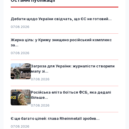
Дебати щодо України свідчать, що ЄС не готовий...
07.08.2026
Жирна ціль: у Криму знищено російський комплекс
за...
07.08.2026
Загроза для України: журналісти створили
мапу зі...
07.08.2026
Російська еліта боїться ФСБ, яка дедалі
більше...
07.08.2026
Є ще багато цілей: глава Rheinmetall зробив...
07.08.2026