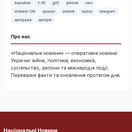
bayraktar
f-35
g20
iphone
navi
shahed-136
spacex
starlink
taurus
telegram
австралія
австрія
Про нас
«Національні новини» — оперативні новини
України: війна, політика, економіка,
суспільство, регіони та міжнародні події.
Перевірені факти та оновлення протягом дня.
Національні Новини