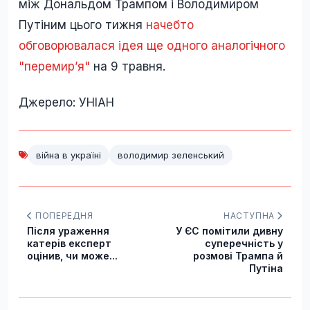
між Дональдом Трампом і Володимиром
Путіним цього тижня
начебто
обговорювалася ідея ще одного аналогічного
"перемир’я"
на 9 травня.
Джерело: УНІАН
війна в україні
володимир зеленський
ПОПЕРЕДНЯ
НАСТУПНА
Після ураження
У ЄС помітили дивну
катерів експерт
суперечність у
оцінив, чи може...
розмові Трампа й
Путіна