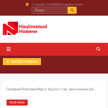
7 серпня 2026
Випадкова стаття
ШВИДКІ НОВИНИ
Головна
›
Політика
›
Мир в Україні став заручником війни в Ірані, -...
ПОЛІТИКА