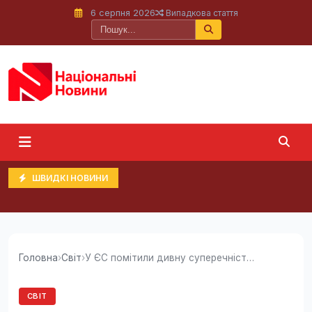
6 серпня 2026
Випадкова стаття
ШВИДКІ НОВИНИ
Головна
›
Світ
›
У ЄС помітили дивну суперечність у розмові...
СВІТ