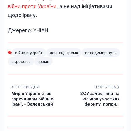
війни проти України
, а не над ініціативами
щодо Ірану.
Джерело: УНІАН
війна в україні
дональд трамп
володимир путін
євросоюз
трамп
ПОПЕРЕДНЯ
НАСТУПНА
Мир в Україні став
ЗСУ зачистили на
заручником війни в
кількох участках
Ірані, - Зеленський
фронту, попри...