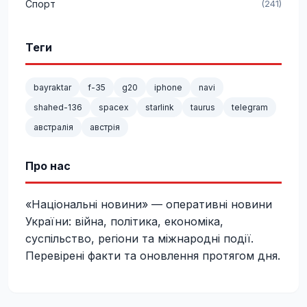
Спорт
(241)
Теги
bayraktar
f-35
g20
iphone
navi
shahed-136
spacex
starlink
taurus
telegram
австралія
австрія
Про нас
«Національні новини» — оперативні новини
України: війна, політика, економіка,
суспільство, регіони та міжнародні події.
Перевірені факти та оновлення протягом дня.