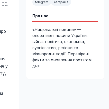
telegram
австралія
 ЄС.
Про нас
«Національні новини» —
про
оперативні новини України:
війна, політика, економіка,
суспільство, регіони та
міжнародні події. Перевірені
ння
факти та оновлення протягом
дня.
ич у
ту,
ма