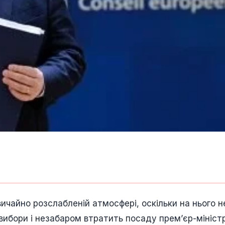
чайно розслабленій атмосфері, оскільки на нього н
вибори і незабаром втратить посаду прем’єр-мініст