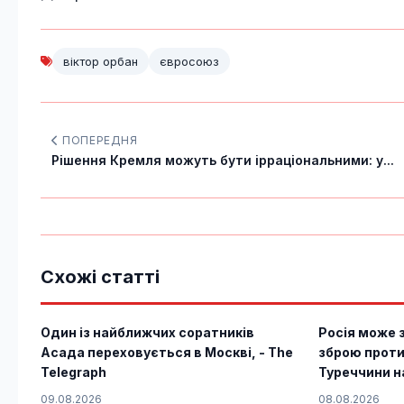
віктор орбан
євросоюз
ПОПЕРЕДНЯ
Рішення Кремля можуть бути ірраціональними: у...
Схожі статті
Один із найближчих соратників
Росія може 
Асада переховується в Москві, - The
зброю проти
Telegraph
Туреччини н
09.08.2026
08.08.2026