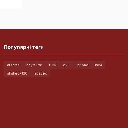
Популярні теги
atacms
bayraktar
f-35
g20
iphone
navi
shahed-136
spacex