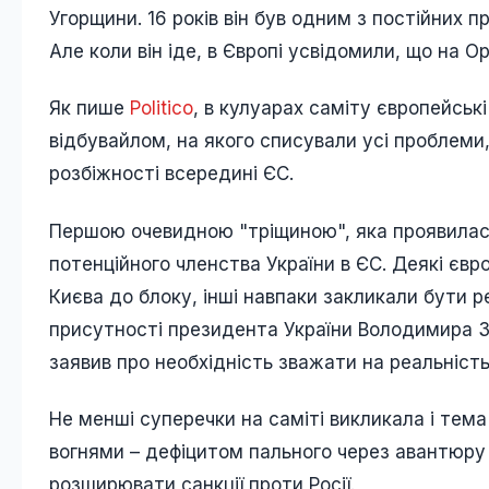
Угорщини. 16 років він був одним з постійних 
Але коли він іде, в Європі усвідомили, що на О
Як пише
Politico
, в кулуарах саміту європейськ
відбувайлом, на якого списували усі проблеми,
розбіжності всередині ЄС.
Першою очевидною "тріщиною", яка проявилася
потенційного членства України в ЄС. Деякі єв
Києва до блоку, інші навпаки закликали бути р
присутності президента України Володимира Зе
заявив про необхідність зважати на реальність
Не менші суперечки на саміті викликала і тем
вогнями – дефіцитом пального через авантюру 
розширювати санкції проти Росії.