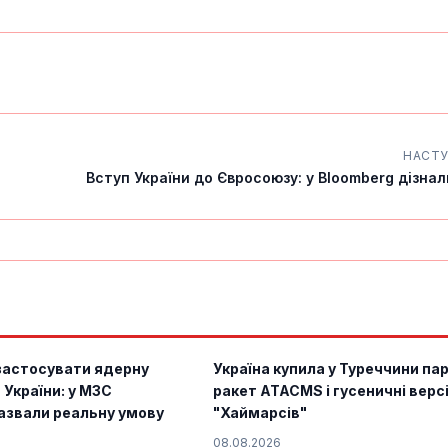
НАСТ
Вступ України до Євросоюзу: у Bloomberg дізнали
застосувати ядерну
Україна купила у Туреччини па
 України: у МЗС
ракет ATACMS і гусеничні версі
азвали реальну умову
"Хаймарсів"
08.08.2026