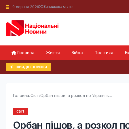
9 серпня 2026
Випадкова стаття
Головна
Життя
Війна
Політика
Е
ШВИДКІ НОВИНИ
Головна
›
Світ
›
Орбан пішов, а розкол по Україні в ЄС лишився,...
СВІТ
Орбан пішов, а розкол по