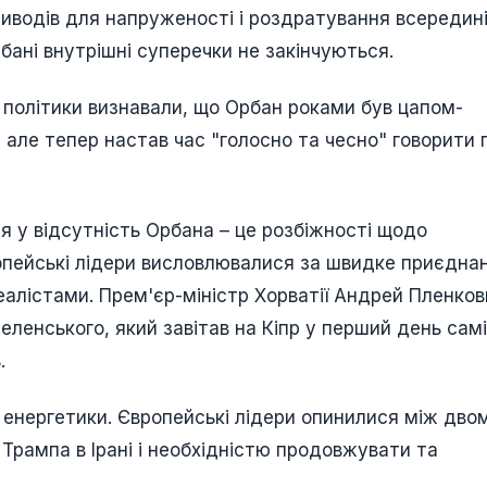
приводів для напруженості і роздратування всередині
рбані внутрішні суперечки не закінчуються.
і політики визнавали, що Орбан роками був цапом-
 але тепер настав час "голосно та чесно" говорити 
 у відсутність Орбана – це розбіжності щодо
ропейські лідери висловлювалися за швидке приєдна
еалістами. Прем'єр-міністр Хорватії Андрей Пленков
ленського, який завітав на Кіпр у перший день самі
.
а енергетики. Європейські лідери опинилися між дво
Трампа в Ірані і необхідністю продовжувати та