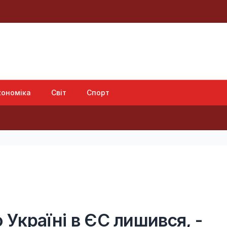
кономіка
Світ
Спорт
Основни
 Україні в ЄС лишився, -