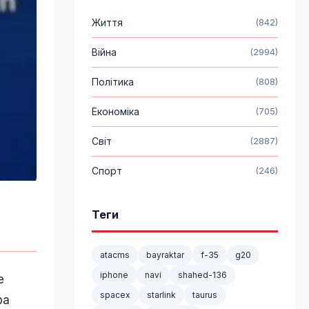
Життя
(842)
Війна
(2994)
Політика
(808)
Економіка
(705)
Світ
(2887)
Спорт
(246)
Теги
atacms
bayraktar
f-35
g20
iphone
navi
shahed-136
е
spacex
starlink
taurus
ра