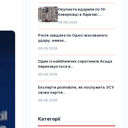
Окупанти вдарили по 10-
поверхівці в Харкові:...
09.08.2026
Росія завдала по Одесі масованого
удару: немає...
09.08.2026
Один із найближчих соратників Асада
переховується в...
09.08.2026
Експерти розповіли, як послужить ЗСУ
свіжа партія...
08.08.2026
Категорії