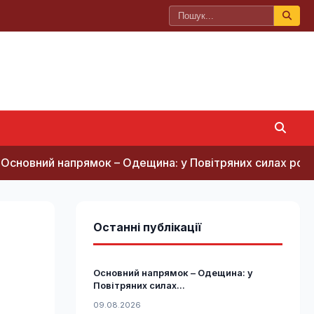
й напрямок – Одещина: у Повітряних силах розкрили дет
Останні публікації
Основний напрямок – Одещина: у
Повітряних силах...
09.08.2026