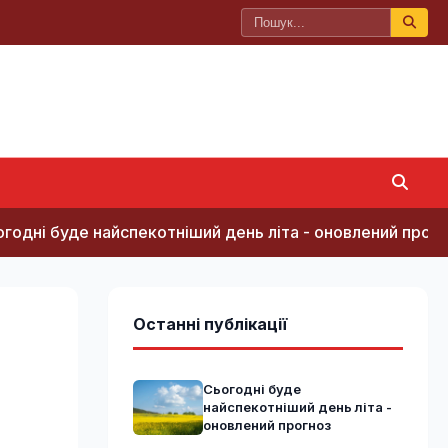
де найспекотніший день літа - оновлений прогноз
Останні публікації
Сьогодні буде
найспекотніший день літа -
оновлений прогноз