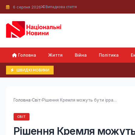
6 серпня 2026
Випадкова стаття
Головна
Життя
Війна
Політика
Е
ШВИДКІ НОВИНИ
Головна
›
Світ
›
Рішення Кремля можуть бути ірраціональними: у...
СВІТ
Рішення Кремля можуть 