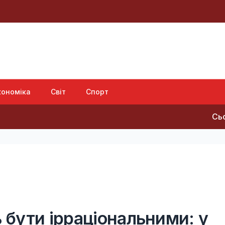
кономіка
Світ
Спорт
Сьогодні бу
бути ірраціональними: у