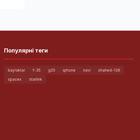
Популярні теги
bayraktar
f-35
g20
iphone
navi
shahed-136
spacex
starlink