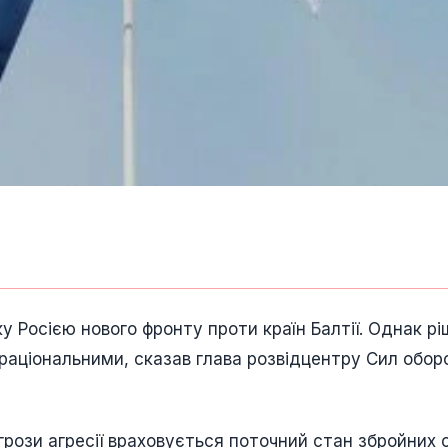
у Росією нового фронту проти країн Балтії. Однак р
раціональними, сказав глава розвідцентру Сил обор
агрози агресії враховується поточний стан збройних с