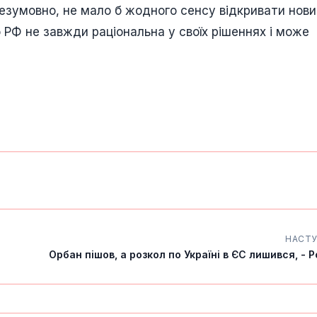
 безумовно, не мало б жодного сенсу відкривати нов
о РФ не завжди раціональна у своїх рішеннях і може
НАСТ
Орбан пішов, а розкол по Україні в ЄС лишився, - Po