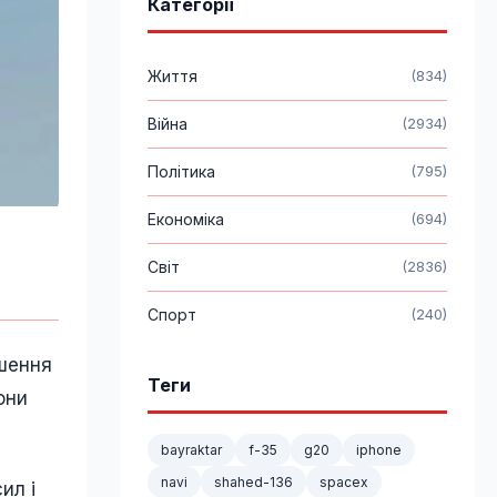
Категорії
Життя
(834)
Війна
(2934)
Політика
(795)
Економіка
(694)
Світ
(2836)
Спорт
(240)
ішення
Теги
они
bayraktar
f-35
g20
iphone
navi
shahed-136
spacex
ил і