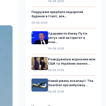
06.08.2026
Подружжя придбало недорогий
будинок в Італії, але...
06.08.2026
Ударами по Києву Путін
рятує свій авторитет в
очах...
06.08.2026
Розвідувальні відносини між
США та Україною значно...
06.08.2026
Новий рівень ескалації: The
Guardian про вибухівку...
06.08.2026