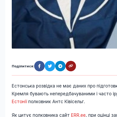
Поділитися:
Естонська розвідка не має даних про підготовк
Кремля бувають непередбачуваними і часто ір
Естонії
полковник Антс Ківісельг.
Як цитує полковника сайт
ERR.ee
, при оцінці з