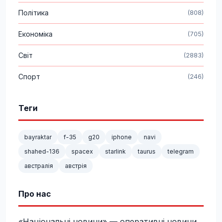
Політика
(808)
Економіка
(705)
Світ
(2883)
Спорт
(246)
Теги
bayraktar
f-35
g20
iphone
navi
shahed-136
spacex
starlink
taurus
telegram
австралія
австрія
Про нас
«Національні новини» — оперативні новини