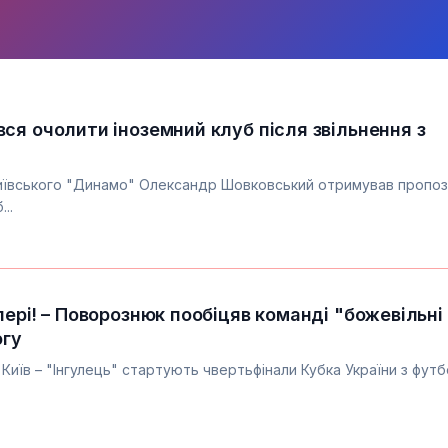
ся очолити іноземний клуб після звільнення з
київського "Динамо" Олександр Шовковський отримував пропо
..
ері! – Поворознюк пообіцяв команді "божевільні
огу
иїв – "Інгулець" стартують чвертьфінали Кубка України з футб