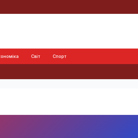
кономіка
Світ
Спорт
Ат