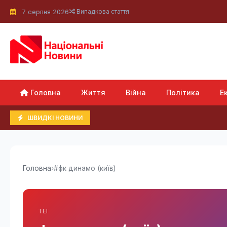
7 серпня 2026
Випадкова стаття
Головна
Життя
Війна
Політика
Е
ШВИДКІ НОВИНИ
Головна
›
#фк динамо (київ)
ТЕГ