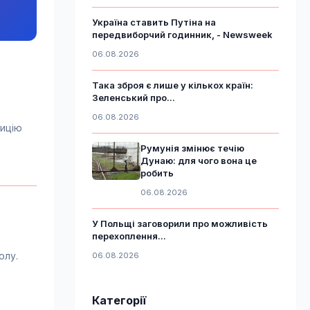
Україна ставить Путіна на
передвиборчий годинник, - Newsweek
06.08.2026
Така зброя є лише у кількох країн:
Зеленський про...
06.08.2026
зицію
Румунія змінює течію
Дунаю: для чого вона це
робить
06.08.2026
У Польщі заговорили про можливість
перехоплення...
олу.
06.08.2026
Категорії