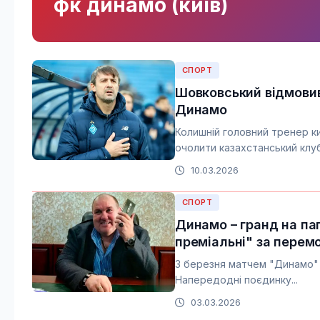
фк динамо (київ)
СПОРТ
Шовковський відмовив
Динамо
Колишній головний тренер 
очолити казахстанський клуб.
10.03.2026
СПОРТ
Динамо – гранд на пап
преміальні" за перем
3 березня матчем "Динамо" К
Напередодні поєдинку...
03.03.2026