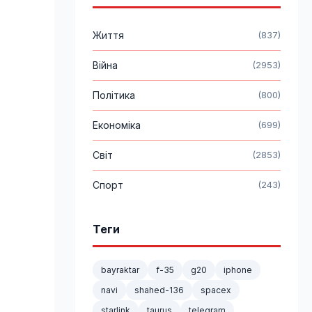
Життя
(837)
Війна
(2953)
Політика
(800)
Економіка
(699)
Світ
(2853)
Спорт
(243)
Теги
bayraktar
f-35
g20
iphone
navi
shahed-136
spacex
starlink
taurus
telegram